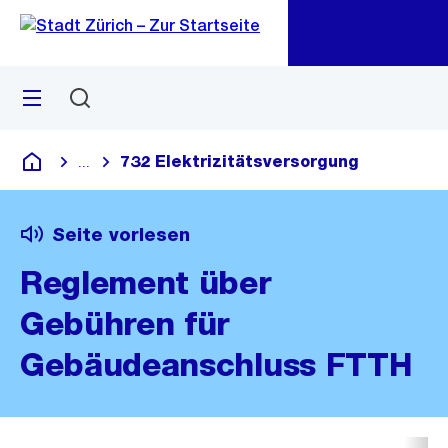
Zu
Zu
Sprunglink
Navigation
Menü
Suchen
M
öf
732 Elektrizitätsversorgung
...
Blende alle Breadcrumbs ein
Deutsch
Seite vorlesen
Reglement über
Gebühren für
Gebäudeanschluss FTTH