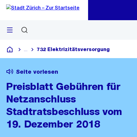
Zu
Zu
Sprunglink
Navigation
Menü
Suchen
M
öf
732 Elektrizitätsversorgung
...
Blende alle Breadcrumbs ein
Deutsch
Seite vorlesen
Preisblatt Gebühren für
Netzanschluss
Stadtratsbeschluss vom
19. Dezember 2018