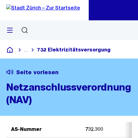
Zu
Zu
Sprunglink
Navigation
Menü
Suchen
M
öf
732 Elektrizitätsversorgung
...
Blende alle Breadcrumbs ein
Deutsch
Seite vorlesen
Netzanschlussverordnung
(NAV)
AS-Nummer
732.300