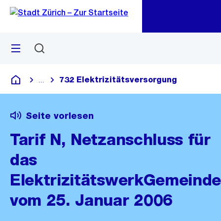
Zu
Zu
Sprunglink
Navigation
Menü
Suchen
M
öf
732 Elektrizitätsversorgung
...
Blende alle Breadcrumbs ein
Deutsch
Seite vorlesen
Tarif N, Netzanschluss für
das
ElektrizitätswerkGemeinde
vom 25. Januar 2006