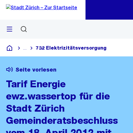
Zu
Zu
Sprunglink
Navigation
Menü
Suchen
M
öf
732 Elektrizitätsversorgung
...
Blende alle Breadcrumbs ein
Deutsch
Seite vorlesen
Tarif Energie
ewz.wassertop für die
Stadt Zürich
Gemeinderatsbeschluss
vom 18. April 2012 mit