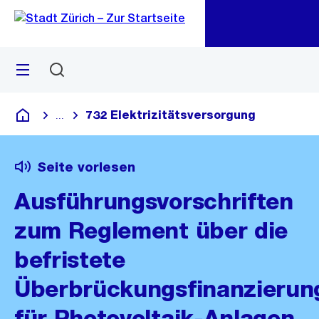
Zu
Zu
Sprunglink
Navigation
Menü
Suchen
M
öf
732 Elektrizitätsversorgung
...
Blende alle Breadcrumbs ein
Deutsch
Seite vorlesen
Ausführungsvorschriften
zum Reglement über die
befristete
Überbrückungsfinanzierun
für Photovoltaik-Anlagen