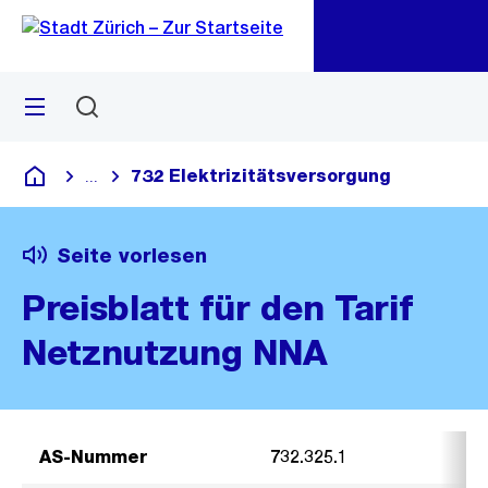
Zu
Zu
Sprunglink
Navigation
Menü
Suchen
M
öf
732 Elektrizitätsversorgung
...
Blende alle Breadcrumbs ein
Deutsch
Seite vorlesen
Preisblatt für den Tarif
Netznutzung NNA
AS-Nummer
732.325.1