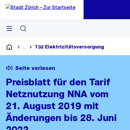
Zu
Zu
Sprunglink
Navigation
Menü
Suchen
M
öf
732 Elektrizitätsversorgung
...
Blende alle Breadcrumbs ein
Deutsch
Seite vorlesen
Preisblatt für den Tarif
Netznutzung NNA vom
21. August 2019 mit
Änderungen bis 28. Juni
2023