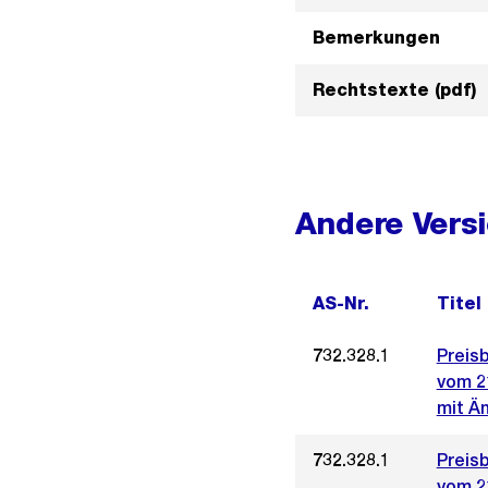
Bemerkungen
Rechtstexte (pdf)
Andere Vers
AS-Nr.
Titel
732.328.1
Preis
vom 2
mit Än
732.328.1
Preis
vom 2