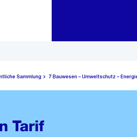
Zur Bereichsauswahl
Zum Inhalt
tliche Sammlung
7 Bauwesen – Umweltschutz – Energie
n Tarif