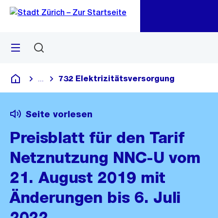
Zu
Zu
Sprunglink
Navigation
Menü
Suchen
M
öf
732 Elektrizitätsversorgung
...
Blende alle Breadcrumbs ein
Deutsch
Seite vorlesen
Preisblatt für den Tarif
Netznutzung NNC-U vom
21. August 2019 mit
Änderungen bis 6. Juli
2022