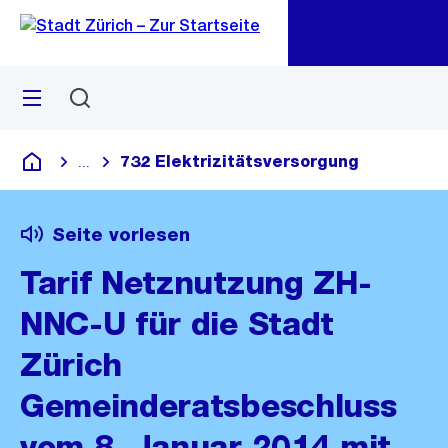
Zu
Zu
Sprunglink
Navigation
Menü
Suchen
M
öf
732 Elektrizitätsversorgung
...
Blende alle Breadcrumbs ein
Deutsch
Seite vorlesen
Tarif Netznutzung ZH-
NNC-U für die Stadt
Zürich
Gemeinderatsbeschluss
vom 8. Januar 2014 mit