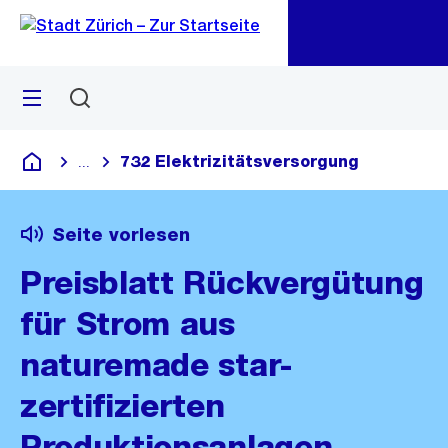
Zu
Zu
Sprunglink
Navigation
Menü
Suchen
M
öf
732 Elektrizitätsversorgung
...
Blende alle Breadcrumbs ein
Deutsch
Seite vorlesen
Preisblatt Rückvergütung
für Strom aus
naturemade star-
zertifizierten
Produktionsanlagen