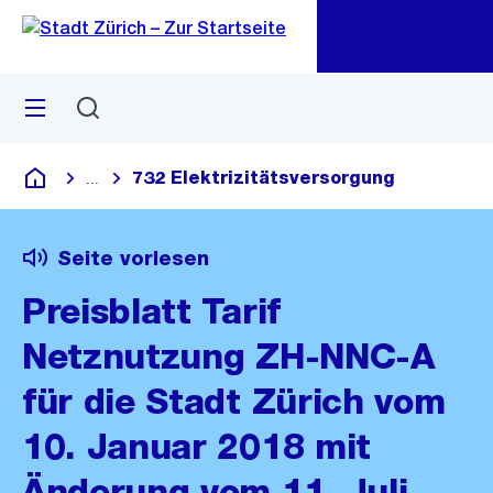
Zu
Zu
Sprunglink
Navigation
Menü
Suchen
M
öf
732 Elektrizitätsversorgung
...
Blende alle Breadcrumbs ein
Deutsch
Seite vorlesen
Preisblatt Tarif
Netznutzung ZH-NNC-A
für die Stadt Zürich vom
10. Januar 2018 mit
Änderung vom 11. Juli