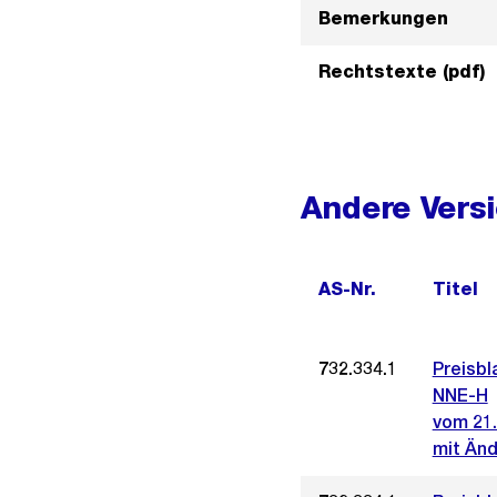
Bemerkungen
Rechtstexte (pdf)
Andere Vers
AS-Nr.
Titel
732.334.1
Preisbl
NNE-H
vom 21.
mit Änd