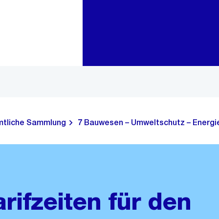
Zur Bereichsauswahl
Zum Inhalt
tliche Sammlung
7 Bauwesen – Umweltschutz – Energie
arifzeiten für den