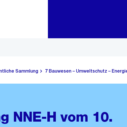
Zur Bereichsauswahl
Zum Inhalt
tliche Sammlung
7 Bauwesen – Umweltschutz – Energie
ng NNE-H vom 10.