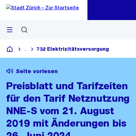
Zu
Zu
Sprunglink
Navigation
Menü
Suchen
M
öf
732 Elektrizitätsversorgung
...
Blende alle Breadcrumbs ein
Deutsch
Seite vorlesen
Preisblatt und Tarifzeiten
für den Tarif Netznutzung
NNE-S vom 21. August
2019 mit Änderungen bis
26. Juni 2024