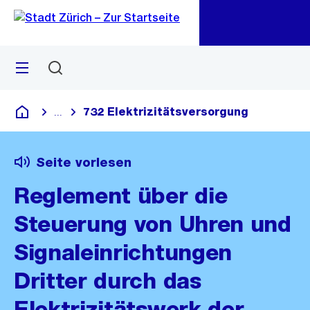
Zu
Zu
Sprunglink
Navigation
Menü
Suchen
M
öf
732 Elektrizitätsversorgung
...
Blende alle Breadcrumbs ein
Deutsch
Seite vorlesen
Reglement über die
Steuerung von Uhren und
Signaleinrichtungen
Dritter durch das
Elektrizitätswerk der