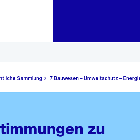
Zur Bereichsauswahl
Zum Inhalt
tliche Sammlung
7 Bauwesen – Umweltschutz – Energie
stimmungen zu