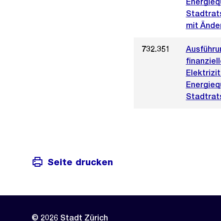
Energieq
Stadtrat
mit Ände
732.351
Ausführu
finanziel
Elektriz
Energieq
Stadtrat
Seite drucken
© 2026 Stadt Zürich