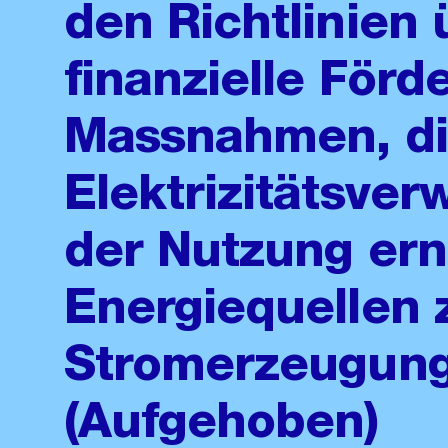
den Richtlinien 
finanzielle Förd
Massnahmen, die
Elektrizitätsve
der Nutzung er
Energiequellen
Stromerzeugung
(Aufgehoben)