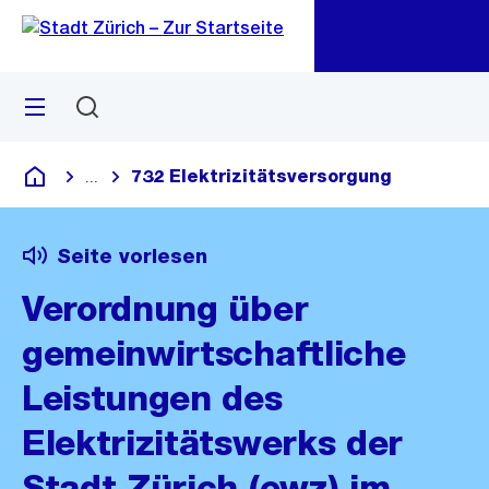
Zu
Zu
Sprunglink
Navigation
Menü
Suchen
M
öf
732 Elektrizitätsversorgung
...
Blende alle Breadcrumbs ein
Deutsch
Seite vorlesen
Verordnung über
gemeinwirtschaftliche
Leistungen des
Elektrizitätswerks der
Stadt Zürich (ewz) im