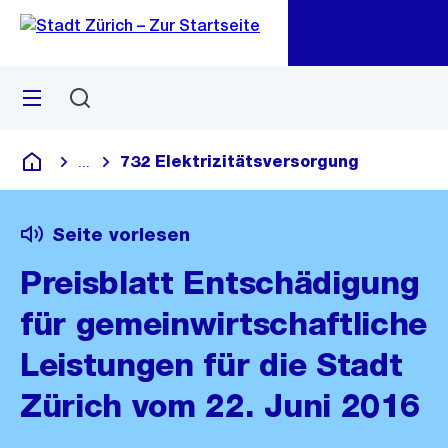
Zu
Zu
Sprunglink
Navigation
Menü
Suchen
M
öf
732 Elektrizitätsversorgung
...
Blende alle Breadcrumbs ein
Deutsch
Seite vorlesen
Preisblatt Entschädigung
für gemeinwirtschaftliche
Leistungen für die Stadt
Zürich vom 22. Juni 2016