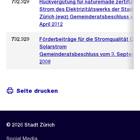
732.329
Rückvergütung für naturemade zertifizier
Strom des Elektrizitätswerks der Stadt
Zürich (ewz) Gemeinderatsbeschluss vom
April 2012
732.329
Förderbeiträge für die Stromqualität Q4,
Solarstrom
Gemeinderatsbeschluss vom 3. Septemb
2008
Seite drucken
© 2026 Stadt Zürich
Social Media