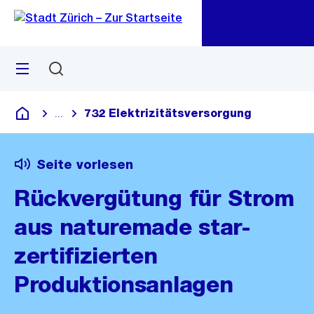
Zu
Zu
Sprunglink
Navigation
Menü
Suchen
M
öf
732 Elektrizitätsversorgung
...
Blende alle Breadcrumbs ein
Deutsch
Seite vorlesen
Rückvergütung für Strom
aus naturemade star-
zertifizierten
Produktionsanlagen