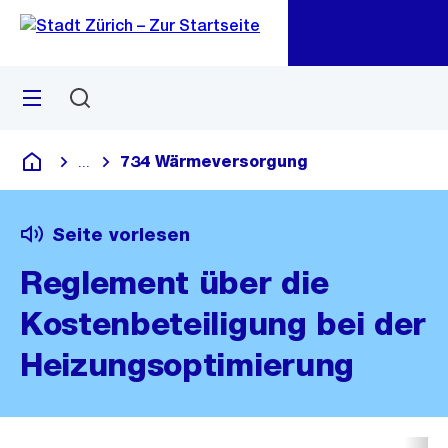
Zu
Zu
Sprunglink
Navigation
Menü
Suchen
M
öf
734 Wärmeversorgung
...
Blende alle Breadcrumbs ein
Deutsch
Seite vorlesen
Reglement über die
Kostenbeteiligung bei der
Heizungsoptimierung