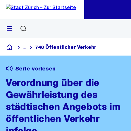
Zu
Zu
Sprunglink
Navigation
Menü
Suchen
M
öf
740 Öffentlicher Verkehr
...
Blende alle Breadcrumbs ein
Deutsch
Seite vorlesen
Verordnung über die
Gewährleistung des
städtischen Angebots im
öffentlichen Verkehr
infolge