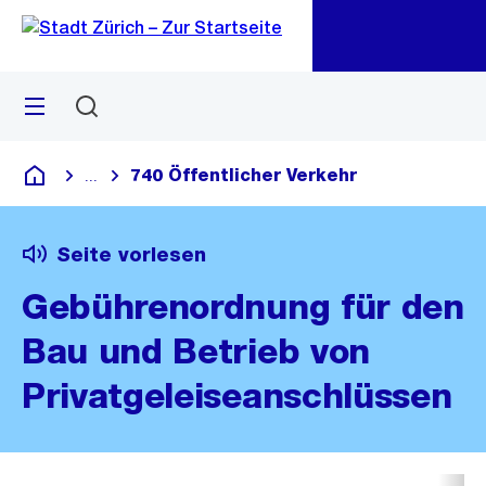
Zu
Zu
Sprunglink
Navigation
Menü
Suchen
M
öf
740 Öffentlicher Verkehr
...
Blende alle Breadcrumbs ein
Deutsch
Seite vorlesen
Gebührenordnung für den
Bau und Betrieb von
Privatgeleiseanschlüssen