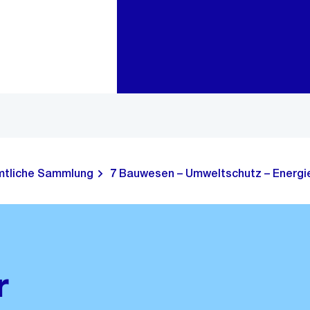
Zur Bereichsauswahl
Zum Inhalt
tliche Sammlung
7 Bauwesen – Umweltschutz – Energie
r