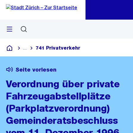
Zu
Zu
Sprunglink
Navigation
Menü
Suchen
M
öf
741 Privatverkehr
...
Blende alle Breadcrumbs ein
Deutsch
Seite vorlesen
Verordnung über private
Fahrzeugabstellplätze
(Parkplatzverordnung)
Gemeinderatsbeschluss
vom 11. Dezember 1996