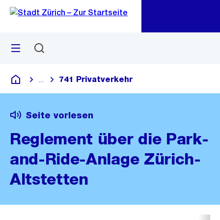
Zu
Zu
Sprunglink
Navigation
Menü
Suchen
M
öf
741 Privatverkehr
...
Blende alle Breadcrumbs ein
Deutsch
Seite vorlesen
Reglement über die Park-
and-Ride-Anlage Zürich-
Altstetten