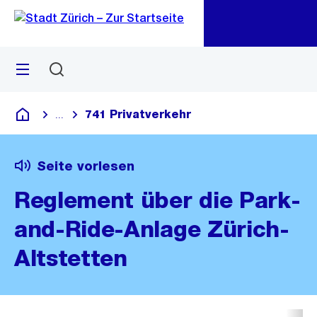
Zu
Zu
Sprunglink
Navigation
Menü
Suchen
M
öf
741 Privatverkehr
...
Blende alle Breadcrumbs ein
Deutsch
Seite vorlesen
Reglement über die Park-
and-Ride-Anlage Zürich-
Altstetten