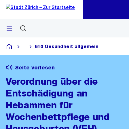
Zu
Zu
Sprunglink
Navigation
Menü
Suchen
M
öf
810 Gesundheit allgemein
...
Blende alle Breadcrumbs ein
Deutsch
Seite vorlesen
Verordnung über die
Entschädigung an
Hebammen für
Wochenbettpflege und
Hausgeburten (VEH)