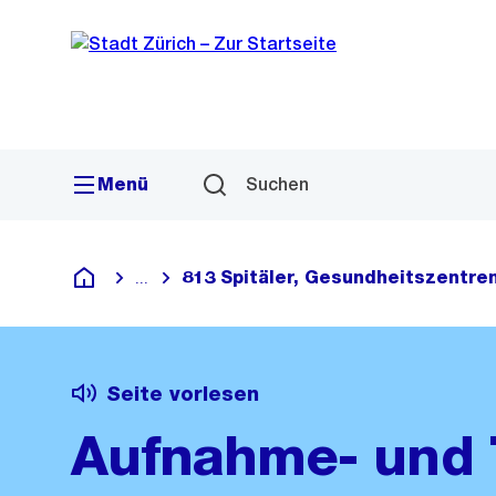
Sprunglink
Navigation
Menü
Suchen
813 Spitäler, Gesundheitszentren
...
Blende alle Breadcrumbs ein
Deutsch
Seite vorlesen
Aufnahme- und 