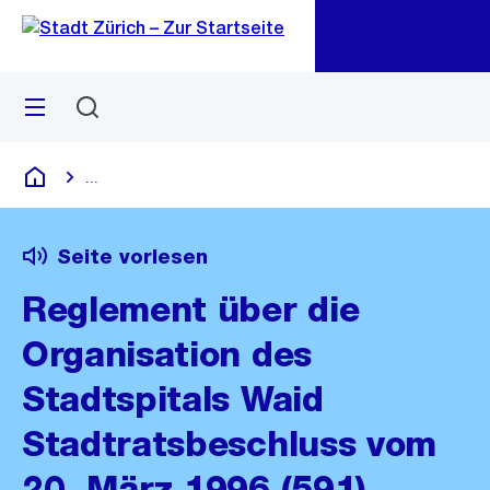
Zu
Zu
Sprunglink
Navigation
Menü
Suchen
M
öf
...
Blende alle Breadcrumbs ein
Deutsch
Seite vorlesen
Reglement über die
Organisation des
Stadtspitals Waid
Stadtratsbeschluss vom
20. März 1996 (591)