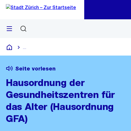
Zu
Zu
Sprunglink
Navigation
Menü
Suchen
M
öf
...
Blende alle Breadcrumbs ein
Deutsch
Seite vorlesen
Hausordnung der
Gesundheitszentren für
das Alter (Hausordnung
GFA)