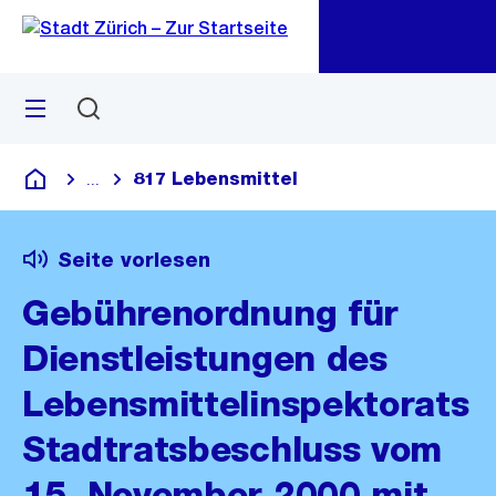
Zu
Zu
Sprunglink
Navigation
Menü
Suchen
M
öf
817 Lebensmittel
...
Blende alle Breadcrumbs ein
Deutsch
Seite vorlesen
Gebührenordnung für
Dienstleistungen des
Lebensmittelinspektorats
Stadtratsbeschluss vom
15. November 2000 mit