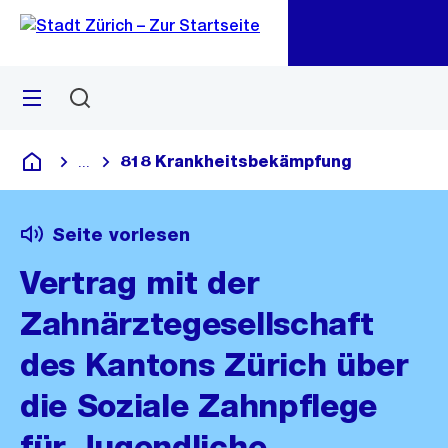
Zu
Zu
Sprunglink
Navigation
Menü
Suchen
M
öf
818 Krankheitsbekämpfung
...
Blende alle Breadcrumbs ein
Deutsch
Seite vorlesen
Vertrag mit der
Zahnärztegesellschaft
des Kantons Zürich über
die Soziale Zahnpflege
für Jugendliche