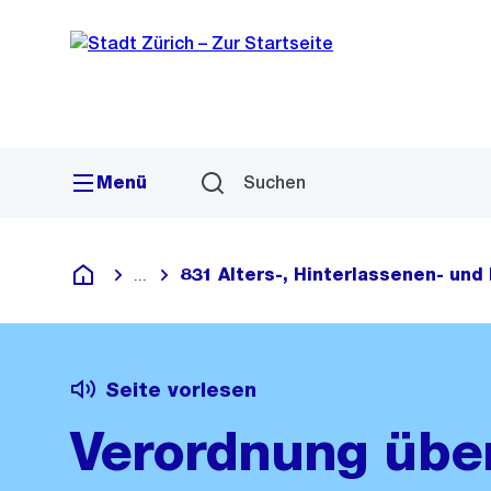
Sprunglink
Navigation
Menü
Suchen
831 Alters-, Hinterlassenen- und 
...
Blende alle Breadcrumbs ein
Deutsch
Seite vorlesen
Verordnung über