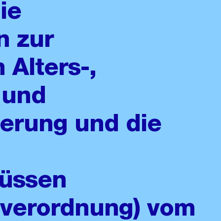
ie
n zur
 Alters-,
 und
herung und die
üssen
sverordnung) vom