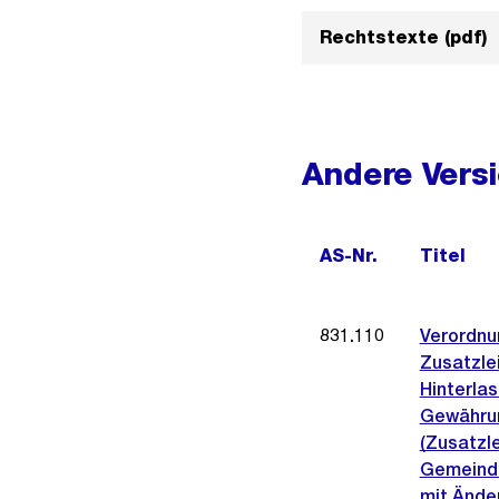
Rechtstexte (pdf)
Andere Vers
AS-Nr.
Titel
831.110
Verordnu
Zusatzle
Hinterlas
Gewähru
(Zusatzl
Gemeinde
mit Ände