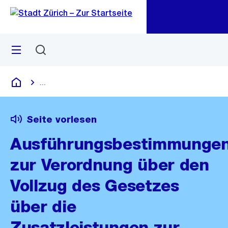
Zu
Zu
Sprunglink
Navigation
Menü
Suchen
M
öf
...
Blende alle Breadcrumbs ein
Deutsch
Seite vorlesen
Ausführungsbestimmunge
zur Verordnung über den
Vollzug des Gesetzes
über die
Zusatzleistungen zur