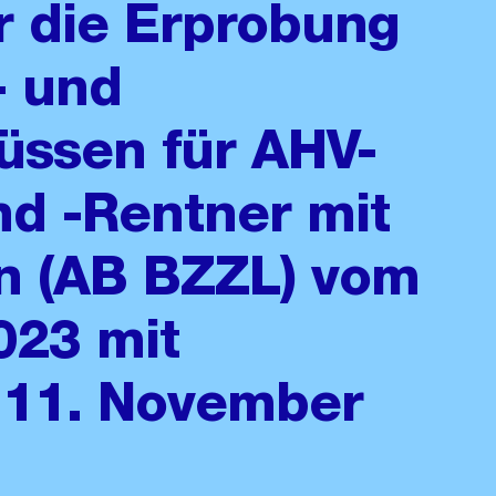
r die Erprobung
- und
hüssen für AHV-
d -Rentner mit
n (AB BZZL) vom
023 mit
 11. November