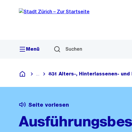
Sprunglink
Navigation
Menü
Suchen
831 Alters-, Hinterlassenen- und 
...
Blende alle Breadcrumbs ein
Deutsch
Seite vorlesen
Ausführungsbes