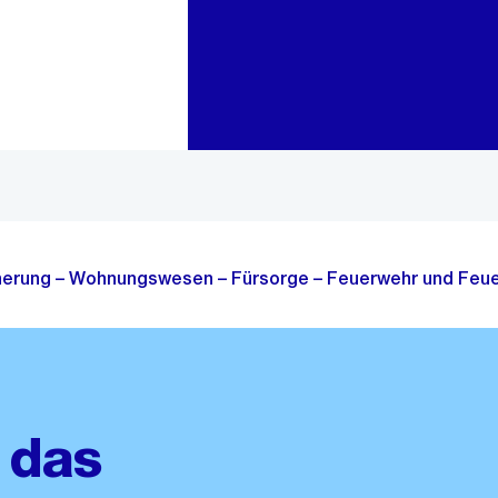
Zur Bereichsauswahl
Zum Inhalt
cherung – Wohnungswesen – Fürsorge – Feuerwehr und Feue
 das