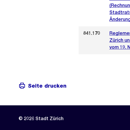
(Rechnun
Stadtrat
Änderung
841.170
Reglemen
Zürich u
vom 19. 
Seite drucken
© 2026 Stadt Zürich