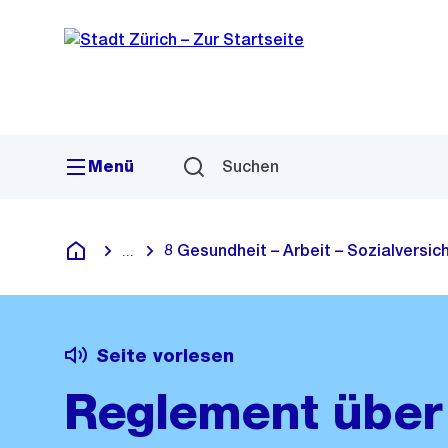
Sprunglink
Navigation
Menü
Suchen
8 Gesundheit – Arbeit – Sozialversi
...
Blende alle Breadcrumbs ein
Deutsch
Seite vorlesen
Reglement über