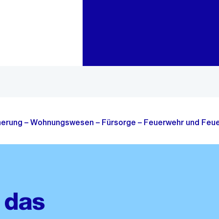
Zur Bereichsauswahl
Zum Inhalt
cherung – Wohnungswesen – Fürsorge – Feuerwehr und Feue
 das