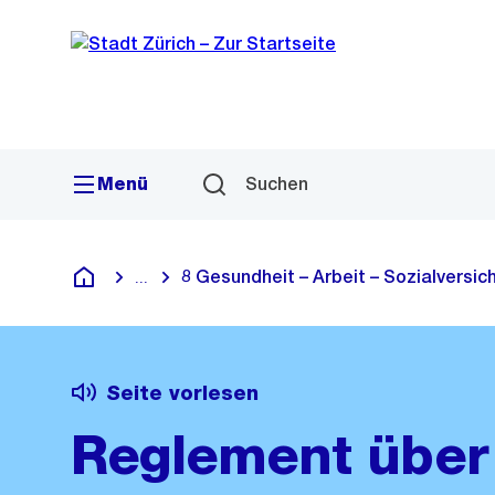
Sprunglink
Navigation
Menü
Suchen
8 Gesundheit – Arbeit – Sozialversi
...
Blende alle Breadcrumbs ein
Deutsch
Seite vorlesen
Reglement über