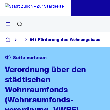
Zu
Zu
Sprunglink
Navigation
Menü
Suchen
M
öf
841 Förderung des Wohnungsbaus
...
Blende alle Breadcrumbs ein
Deutsch
Seite vorlesen
Verordnung über den
städtischen
Wohnraumfonds
(Wohnraumfonds­
verordnung, VWRF)