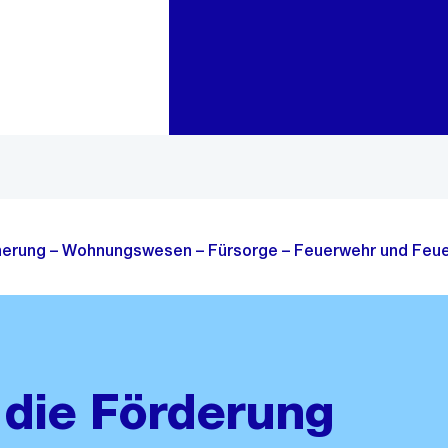
Zur Bereichsauswahl
Zum Inhalt
cherung – Wohnungswesen – Fürsorge – Feuerwehr und Feue
 die Förderung