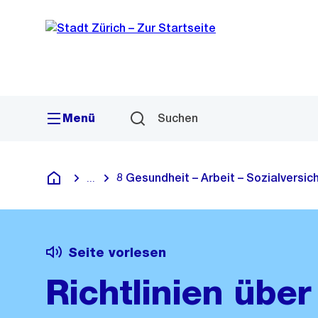
Sprunglink
Navigation
Menü
Suchen
8 Gesundheit – Arbeit – Sozialversi
...
Blende alle Breadcrumbs ein
Deutsch
Seite vorlesen
Richtlinien über