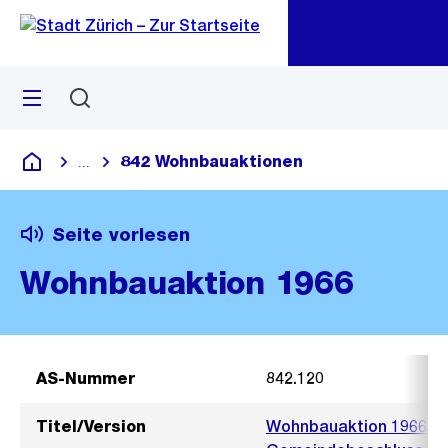
Zu
Zu
Sprunglink
Navigation
Menü
Suchen
M
öf
842 Wohnbauaktionen
...
Blende alle Breadcrumbs ein
Deutsch
Seite vorlesen
Wohnbauaktion 1966
AS-Nummer
842.120
Titel/Version
Wohnbauaktion 1966