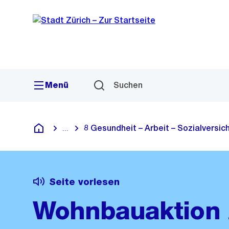
Sprunglink
Navigation
Menü
Suchen
8 Gesundheit – Arbeit – Sozialversi
...
Blende alle Breadcrumbs ein
Deutsch
Seite vorlesen
Wohnbauaktion