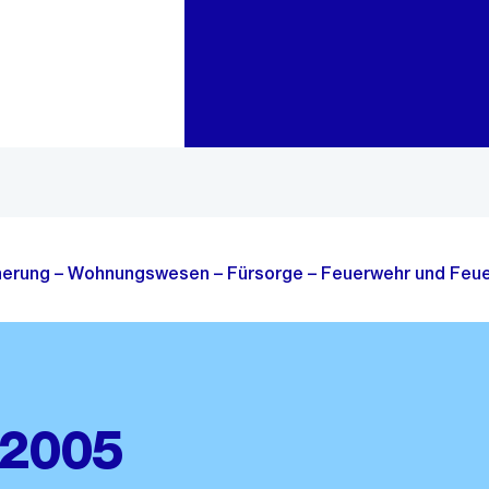
Zur Bereichsauswahl
Zum Inhalt
cherung – Wohnungswesen – Fürsorge – Feuerwehr und Feue
 2005