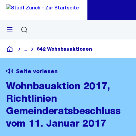
Zu
Zu
Sprunglink
Navigation
Menü
Suchen
M
öf
842 Wohnbauaktionen
...
Blende alle Breadcrumbs ein
Deutsch
Seite vorlesen
Wohnbauaktion 2017,
Richtlinien
Gemeinderatsbeschluss
vom 11. Januar 2017