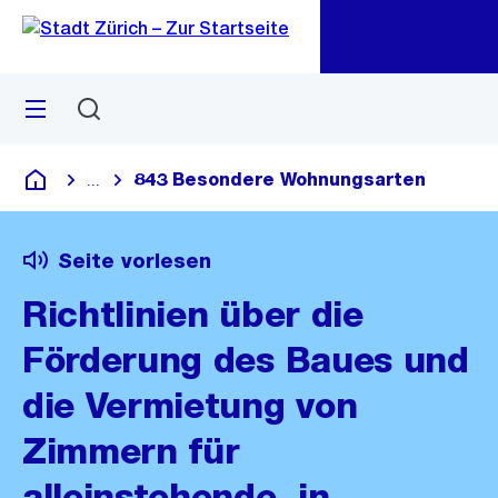
Zu
Zu
Sprunglink
Navigation
Menü
Suchen
M
öf
843 Besondere Wohnungsarten
...
Blende alle Breadcrumbs ein
Deutsch
Seite vorlesen
Richtlinien über die
Förderung des Baues und
die Vermietung von
Zimmern für
alleinstehende, in