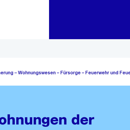
Zur Bereichsauswahl
Zum Inhalt
cherung – Wohnungswesen – Fürsorge – Feuerwehr und Feue
wohnungen der