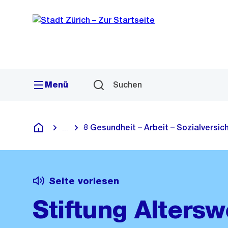
Sprunglink
Navigation
Menü
Suchen
8 Gesundheit – Arbeit – Sozialversi
...
Blende alle Breadcrumbs ein
Deutsch
Seite vorlesen
Stiftung Alters