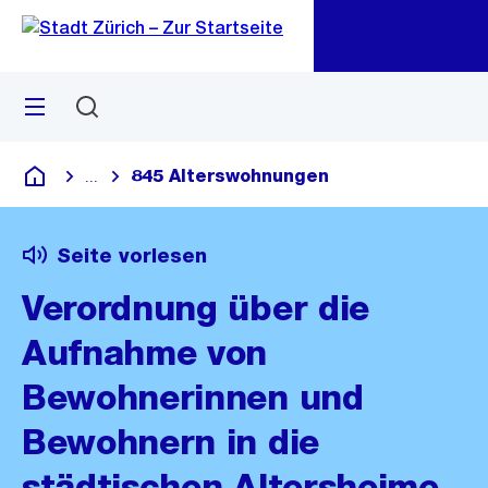
Zu
Zu
Sprunglink
Navigation
Menü
Suchen
M
öf
845 Alterswohnungen
...
Blende alle Breadcrumbs ein
Deutsch
Seite vorlesen
Verordnung über die
Aufnahme von
Bewohnerinnen und
Bewohnern in die
städtischen Altersheime