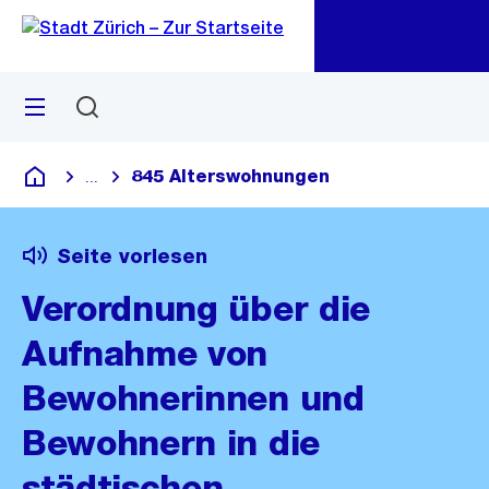
Zu
Zu
Sprunglink
Navigation
Menü
Suchen
M
öf
845 Alterswohnungen
...
Blende alle Breadcrumbs ein
Deutsch
Seite vorlesen
Verordnung über die
Aufnahme von
Bewohnerinnen und
Bewohnern in die
städtischen