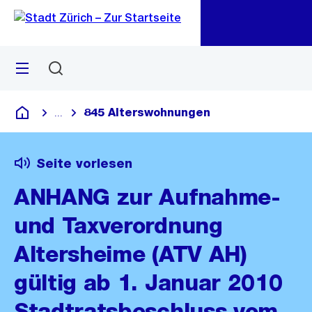
Zu
Zu
Sprunglink
Navigation
Menü
Suchen
M
öf
845 Alterswohnungen
...
Blende alle Breadcrumbs ein
Deutsch
Seite vorlesen
ANHANG zur Aufnahme-
und Taxverordnung
Altersheime (ATV AH)
gültig ab 1. Januar 2010
Stadtratsbeschluss vom