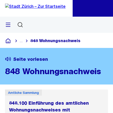
Zu
Zu
Sprunglink
Navigation
Menü
Suchen
M
öf
848 Wohnungsnachweis
...
Blende alle Breadcrumbs ein
Deutsch
Seite vorlesen
848 Wohnungsnachweis
Amtliche Sammlung
848.100 Einführung des amtlichen
Wohnungsnachweises mit